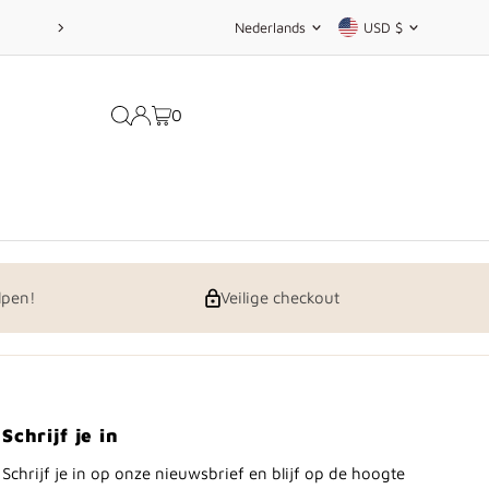
Taal
Valuta
r eens rond ;-)
Nederlands
USD $
0
lpen!
Veilige checkout
Schrijf je in
Schrijf je in op onze nieuwsbrief en blijf op de hoogte