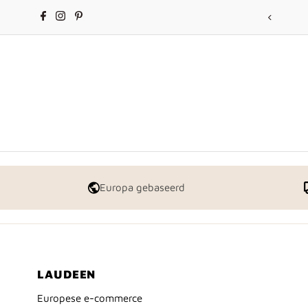
Doorgaan naar artikel
Hoi leuk je te zien!
Europa gebaseerd
LAUDEEN
Europese e-commerce